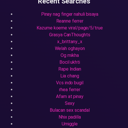
Recent Searches
Pinay nag finger nahuli bisaya
Reanne ferrer
Kazume koeme viral/page/5/true
Grasya CanThoughts
x_brittany_x
Welah oghayon
Og mikha
Bocil ukhti
Rape Indian
Lia chang
Vcs indo bugil
rhea ferrer
Afam at pinay
Sexy
Bulacan sex scandal
Nhix padilla
Umiggle