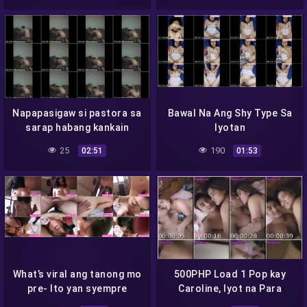
Napapasigaw si pastora sa
Bawal Na Ang Shy Type Sa
sarap habang kankain
Iyotan
25
190
02:51
01:53
What’s viral ang tanong mo
500PHP Load 1 Pop kay
pre- Ito yan syempre
Caroline, Iyot na Para
Makarami!