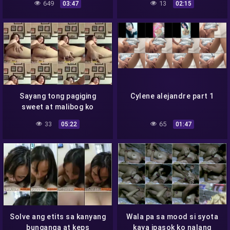
649
13
03:47
02:15
Sayang tong pagiging
Cylene alejandre part 1
sweet at malibog ko
walang nakiki-nabang
33
65
05:22
01:47
Solve ang etits sa kanyang
Wala pa sa mood si syota
bunganga at keps
kaya ipasok ko nalang