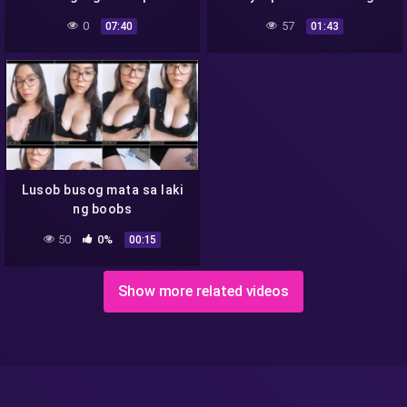
0
57
07:40
01:43
Lusob busog mata sa laki
ng boobs
50
0%
00:15
Show more related videos