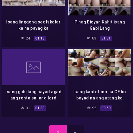
Isang linggong sex Iskolar
Pinag Bigyan Kahit isang
ka na payag ka
Gabi Lang
24
83
01:13
01:31
Isang gabi lang bayad agad
Isang kantot mo sa GF ko
ang renta sa land lord
bayad na ang utang ko
31
92
01:30
09:59