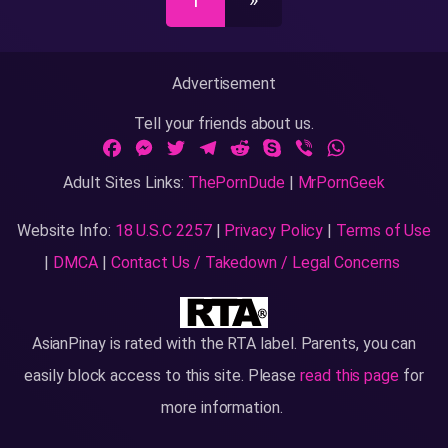
1
»
Advertisement
Tell your friends about us.
Facebook
Messenger
Twitter
Telegram
Reddit
Skype
Viber
WhatsApp
Adult Sites Links:
ThePornDude
|
MrPornGeek
Website Info:
18 U.S.C 2257
|
Privacy Policy
|
Terms of Use
|
DMCA
|
Contact Us / Takedown / Legal Concerns
AsianPinay
is rated with the RTA label. Parents, you can
easily block access to this site. Please
read this page
for
more information.