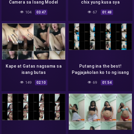
Camera sa Isang Model
chix yung kusa sya
104
67
03:47
01:48
Kape at Gatas nagsama sa
Putang ina the best!
isang butas
Pagjajakolan ko to ng isang
linggo
149
69
02:10
01:54