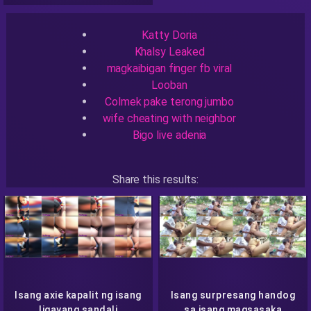
Recent Searches
estranghero
Katty Doria
Khalsy Leaked
magkaibigan finger fb viral
Looban
Colmek pake terong jumbo
wife cheating with neighbor
Bigo live adenia
Share this results:
Facebook
Messenger
Twitter
Telegram
Reddit
Skype
Viber
WhatsApp
Isang axie kapalit ng isang
Isang surpresang handog
ligayang sandali
sa isang magsasaka