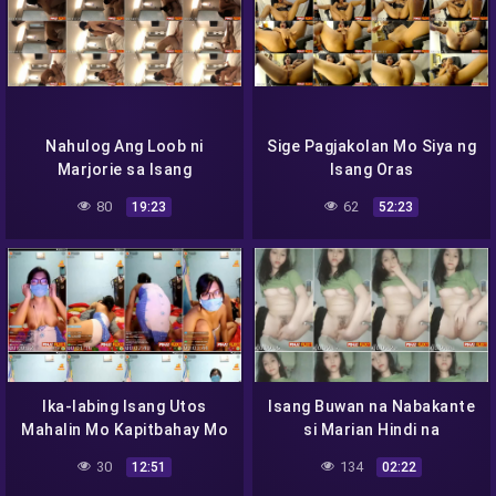
Nahulog Ang Loob ni
Sige Pagjakolan Mo Siya ng
Marjorie sa Isang
Isang Oras
Misyonaryo
80
62
19:23
52:23
Ika-labing Isang Utos
Isang Buwan na Nabakante
Mahalin Mo Kapitbahay Mo
si Marian Hindi na
Nakayanan
30
134
12:51
02:22