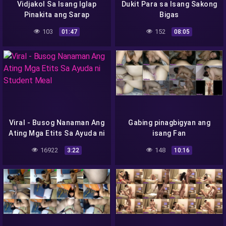
Vidjakol Sa Isang Iglap
Dukit Para sa Isang Sakong
Pinakita ang Sarap
Bigas
103
152
01:47
08:05
Viral - Busog Nanaman Ang
Gabing pinagbigyan ang
Ating Mga Etits Sa Ayuda ni
isang Fan
Student Meal
16922
148
3:22
10:16