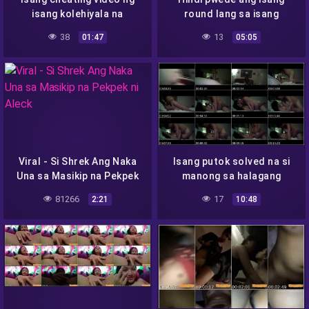
isang kolehiyala na
round lang sa isang
nagngangalang Cherry
ninjakol com
38
13
01:47
05:05
mula sa Monreal ang
kumalat
Viral - Si Shrek Ang Naka
Isang putok solved na si
Una sa Masikip na Pekpek
manong sa halagang
ni Aleck
isang-libo
81266
17
2:21
10:48