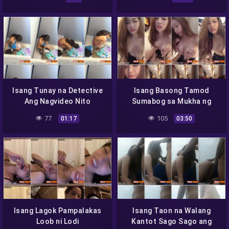
Isang Tunay na Detective
Isang Basong Tamod
Ang Nagvideo Nito
Sumabog sa Mukha ng
Walker
77
105
01:17
03:50
Isang Lagok Pampalakas
Isang Taon na Walang
Loob ni Lodi
Kantot Sago Sago ang