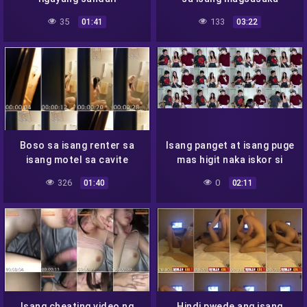
35
133
01:41
03:22
Boso sa isang renter sa
Isang panget at isang puge
isang motel sa cavite
mas higit naka iskor si
puge sa modelo
326
0
01:40
02:11
Isang cheating video ng
Hindi pwede ang isang