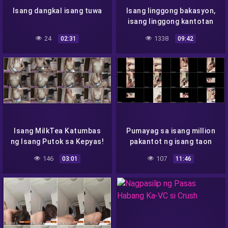
Isang dangkal isang tuwa
Isang linggong bakasyon,
isang linggong kantotan
24
1338
02:31
09:42
Isang MilkTea Katumbas
Pumayag sa isang million
ng Isang Putok sa Kepyas!
pakantot ng isang taon
146
107
03:01
11:46