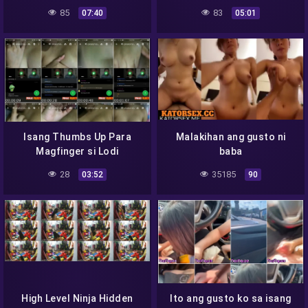
Pinutok sa Loob
85
83
07:40
05:01
Isang Thumbs Up Para
Malakihan ang gusto ni
Magfinger si Lodi
baba
28
35185
03:52
90
High Level Ninja Hidden
Ito ang gusto ko sa isang