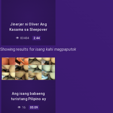
Jinerjer ni Oliver Ang
Kasama sa Sleepover
83484
2:44
Showing results for
isang kahi magpaputok
Ang isang babaeng
turistang Pilipino ay
nilagyan ng droga at dinala
16
05:09
sa isang hotel ng isang