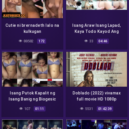
Cutie ni brernadeth lalo na
Isang Araw Isang Lapad,
kulkugan
Kaya Todo Kayod Ang
Hitad
88582
33
172
04:46
Isang Putok Kapalit ng
Doblado (2022) vivamax
Isang Banig ng Biogesic
full movie HD 1080p
107
5531
01:11
01:42:39