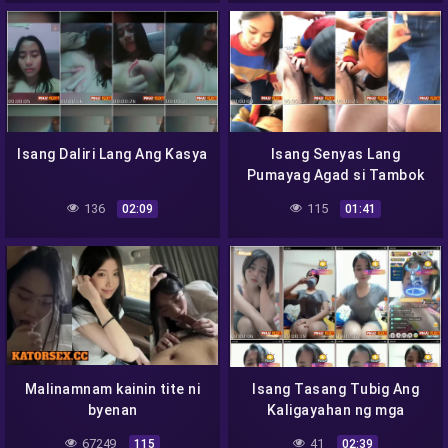
Isang Daliri Lang Ang Kasya
Isang Senyas Lang
Pumayag Agad si Tambok
Kiki
136
115
02:09
01:41
Malinamnam kainin tite ni
Isang Tasang Tubig Ang
byenan
Kaligayahan ng mga
Matanglawin
67249
41
115
02:39