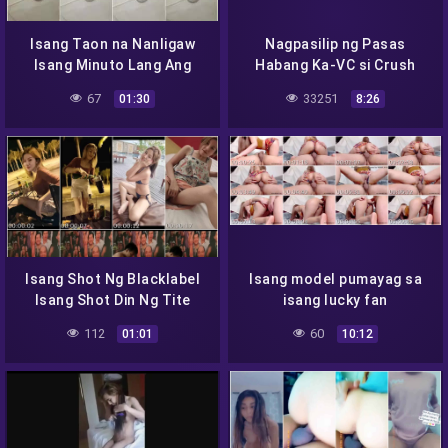
Isang Taon na Nanligaw
Nagpasilip ng Pasas
Isang Minuto Lang Ang
Habang Ka-VC si Crush
Tinagal
67
33251
01:30
8:26
Isang Shot Ng Blacklabel
Isang model pumayag sa
Isang Shot Din Ng Tite
isang lucky fan
112
60
01:01
10:12