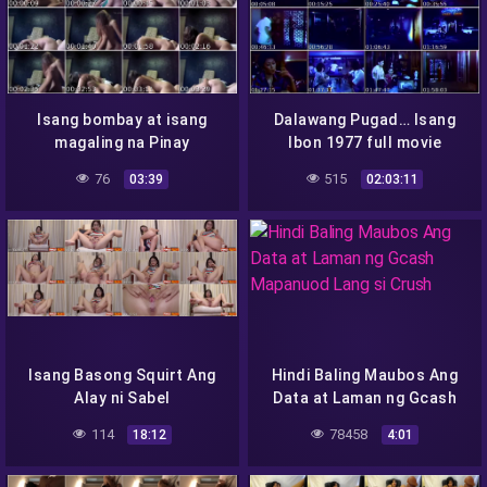
Isang bombay at isang
Dalawang Pugad… Isang
magaling na Pinay
Ibon 1977 full movie
76
515
03:39
02:03:11
Isang Basong Squirt Ang
Hindi Baling Maubos Ang
Alay ni Sabel
Data at Laman ng Gcash
Mapanuod Lang si Crush
114
78458
18:12
4:01