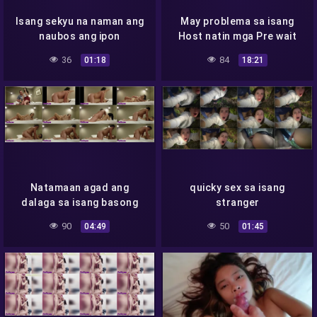
Isang sekyu na naman ang
May problema sa isang
naubos ang ipon
Host natin mga Pre wait
lang natin maayos
36
84
01:18
18:21
Natamaan agad ang
quicky sex sa isang
dalaga sa isang basong
stranger
wine
90
50
04:49
01:45