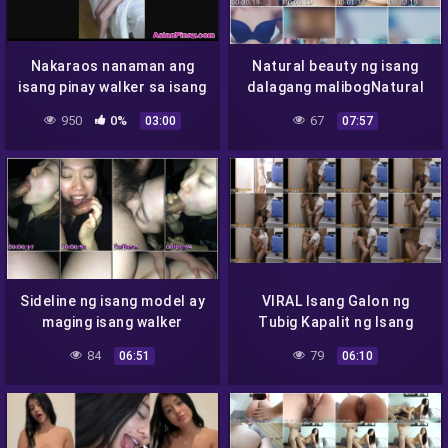
Nakaraos nanaman ang
Natural beauty ng isang
isang pinay walker sa isang
dalagang malibogNatural
hotel
beauty ng isang dalagang
950
0%
67
03:00
07:57
malibog
Sideline ng isang model ay
VIRAL Isang Galon ng
maging isang walker
Tubig Kapalit ng Isang
Kantot
84
79
06:51
06:10