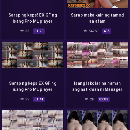
Sarap ng keps! EX GF ng
Sarap maka kain ng tamod
isang Pro ML player
sa afam
33
54269
01:23
435
Sarap ng keps EX GF ng
Isang Iskolar na naman
isang Pro ML player
ang natikman ni Manager
39
28
01:41
02:03