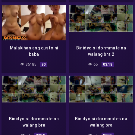
Malakihan ang gusto ni
Binidyo si dormmate na
baba
walang bra 2
35185
65
90
03:18
Binidyo si dormmate na
Binidyo si dormmates na
walang bra
walang bra