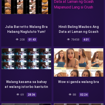
Julia Barretto Walang Bra
Hindi Baling Maubos Ang
Habang Nagluluto Yum!
Data at Laman ng Gcash
Mapanuod Lang si Crush
208
78458
01:43
4:01
Walang kasama sa bahay
Wow si ganda walang bra
at walang istorbo kantutin
mo na
69
88
28:36
02:24