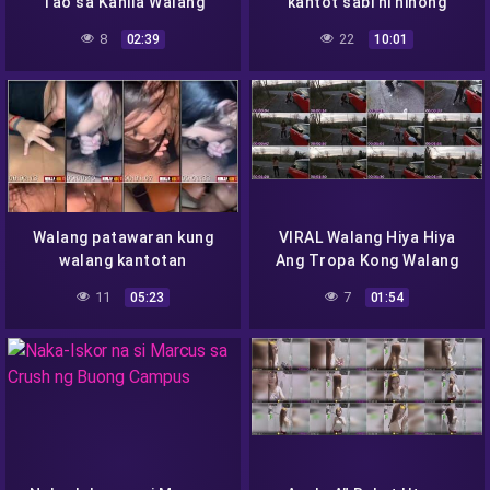
Tao sa Kanila Walang
kantot sabi ni ninong
Patumpik Tumpik Pa!
8
22
02:39
10:01
Walang patawaran kung
VIRAL Walang Hiya Hiya
walang kantotan
Ang Tropa Kong Walang
Hiya!
11
7
05:23
01:54