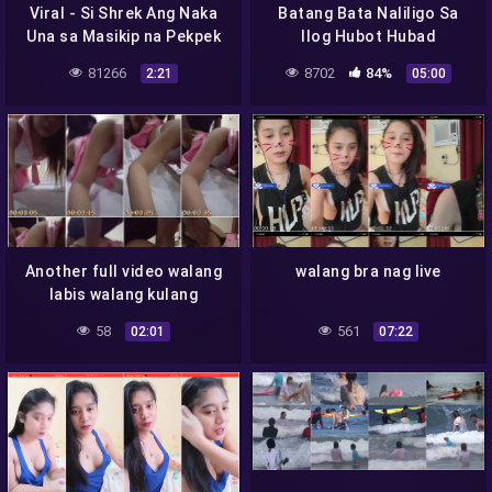
Viral - Si Shrek Ang Naka
Batang Bata Naliligo Sa
Una sa Masikip na Pekpek
Ilog Hubot Hubad
ni Aleck
81266
8702
84%
2:21
05:00
Another full video walang
walang bra nag live
labis walang kulang
58
561
02:01
07:22