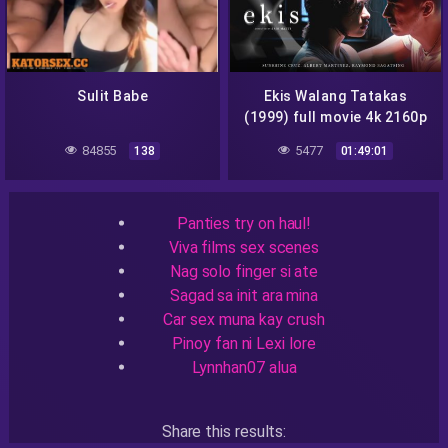
Sulit Babe
Ekis Walang Tatakas
(1999) full movie 4k 2160p
84855
5477
138
01:49:01
Recent Searches
Panties try on haul!
Viva films sex scenes
Nag solo finger si ate
Sagad sa init ara mina
Car sex muna kay crush
Pinoy fan ni Lexi lore
Lynnhan07 alua
Share this results: