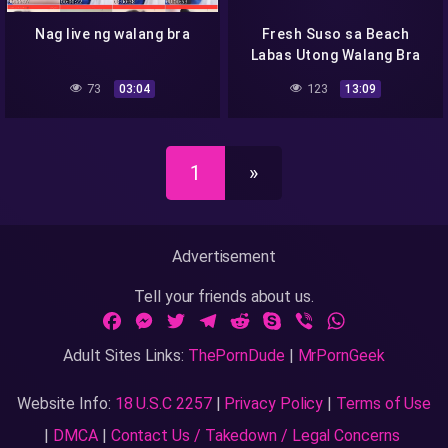
Nag live ng walang bra
Fresh Suso sa Beach
Labas Utong Walang Bra
73
123
03:04
13:09
1
»
Advertisement
Tell your friends about us.
Facebook
Messenger
Twitter
Telegram
Reddit
Skype
Viber
WhatsApp
Adult Sites Links:
ThePornDude
|
MrPornGeek
Website Info:
18 U.S.C 2257
|
Privacy Policy
|
Terms of Use
|
DMCA
|
Contact Us / Takedown / Legal Concerns