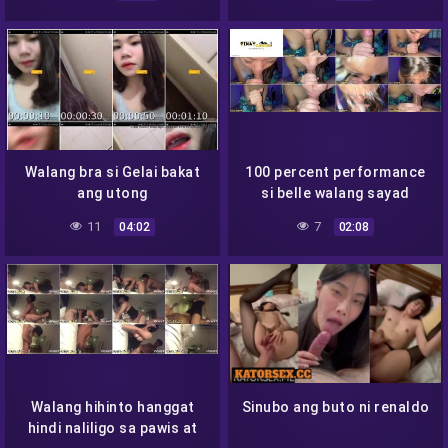
Walang bra si Gelai bakat
100 percent performance
ang utong
si belle walang sayad
walang gasgas
11
7
04:02
02:08
Walang hihinto hanggat
Sinubo ang buto ni renaldo
hindi naliligo sa pawis at