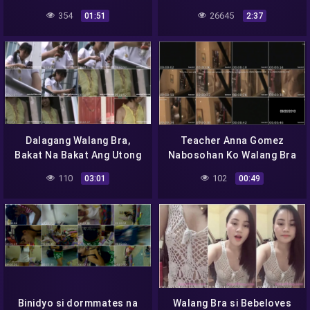
354
26645
01:51
2:37
Dalagang Walang Bra,
Teacher Anna Gomez
Bakat Na Bakat Ang Utong
Nabosohan Ko Walang Bra
110
102
03:01
00:49
Binidyo si dormmates na
Walang Bra si Bebeloves