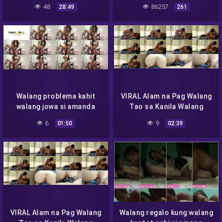
manglambot sa init ng
48
86257
28:49
261
salpukan (Full Vid)
Walang problema kahit
VIRAL Alam na Pag Walang
walang jowa si amanda
Tao sa Kanila Walang
sapat na ang matatabang
Patumpik Tumpik Pa!
6
9
01:50
02:39
daliri niya
VIRAL Alam na Pag Walang
Walang regalo kung walang