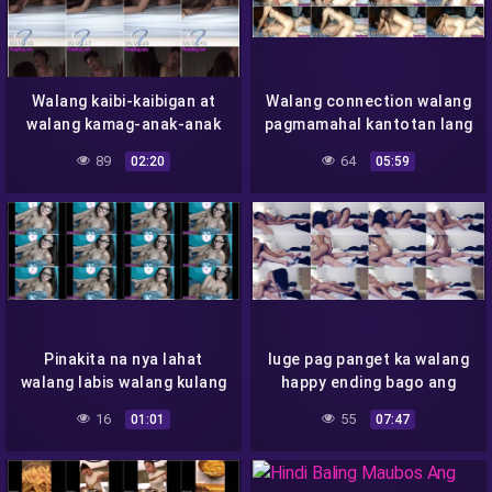
Walang kaibi-kaibigan at
Walang connection walang
walang kamag-anak-anak
pagmamahal kantotan lang
89
64
02:20
05:59
Pinakita na nya lahat
luge pag panget ka walang
walang labis walang kulang
happy ending bago ang
massageluge pag panget
16
55
01:01
07:47
ka walang happy ending
bago ang massage