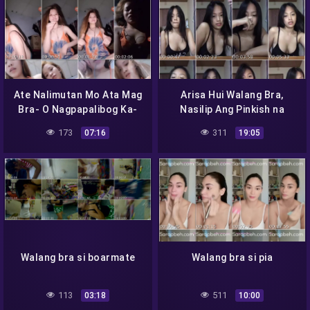
Ate Nalimutan Mo Ata Mag
Arisa Hui Walang Bra,
Bra- O Nagpapalibog Ka-
Nasilip Ang Pinkish na
Nipples
173
311
07:16
19:05
Walang bra si boarmate
Walang bra si pia
113
511
03:18
10:00