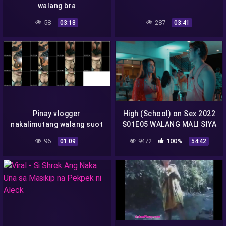
walang bra
58
287
03:18
03:41
Pinay vlogger
High (School) on Sex 2022
nakalimutang walang suot
S01E05 WALANG MALI SIYA
na bra 75864
vivamax season 1 full
96
9472
100%
01:09
54:42
episode 5