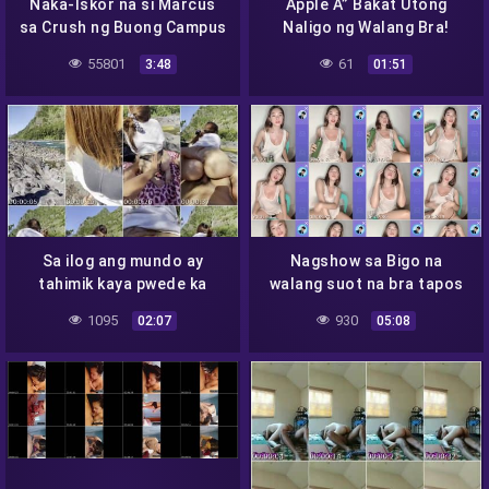
Naka-Iskor na si Marcus
Apple A” Bakat Utong
sa Crush ng Buong Campus
Naligo ng Walang Bra!
Shet!
55801
61
3:48
01:51
Sa ilog ang mundo ay
Nagshow sa Bigo na
tahimik kaya pwede ka
walang suot na bra tapos
kandungin walang sisilip sa
binasa pa ang white sando
1095
930
02:07
05:08
atin