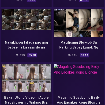
71
51
03:18
03:18
Nakaklibog talaga pag ang
Mabilisang Blowjob Sa
babae na ka saando na
Parking Sabay Lunok Ng
walang bra
Tamod -walang Sayang-
110
215
05:48
08:14
V#1
Bakat Utong Video ni Apple
Magaling Susubo ng Birdy
Nagshower ng Walang Bra
Ang Eacakes Kong Blondie