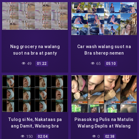
Facebook
Messenger
Twitter
Telegram
Reddit
Skype
Viber
WhatsApp
Nag grocery na walang
Car wash walang suot na
suot na bra at panty
Bra sherep nemen
49
65
01:22
05:10
Tulog si Ne, Nakataas pa
Pinasok ng Pulis na Matulis
ang Damit, Walang bra
Walang Daplis at Walang
hmm
Mintis
150
0
02:04
02:38