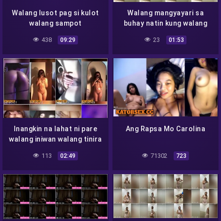
Walang lusot pag si kulot
Walang mangyayari sa
walang sampot
buhay natin kung walang
sex
438
23
09:29
01:53
Inangkin na lahat ni pare
Ang Rapsa Mo Carolina
walang iniwan walang tinira
113
71302
02:49
723