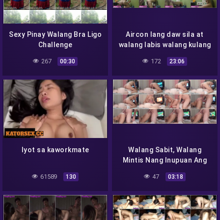
Sexy Pinay Walang Bra Ligo
Aircon lang daw sila at
Challenge
walang labis walang kulang
267
172
00:30
23:06
Iyot sa kaworkmate
Walang Sabit, Walang
Mintis Nang Inupuan Ang
Etits!
61589
47
130
03:18