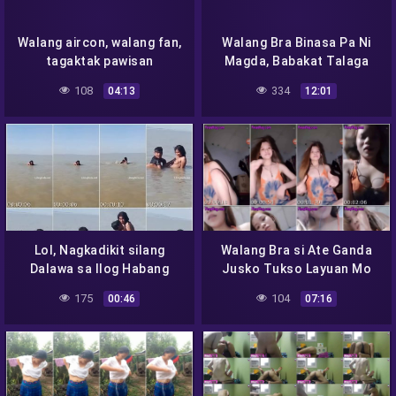
Walang aircon, walang fan,
Walang Bra Binasa Pa Ni
tagaktak pawisan
Magda, Babakat Talaga
Pasas
108
334
04:13
12:01
Lol, Nagkadikit silang
Walang Bra si Ate Ganda
Dalawa sa Ilog Habang
Jusko Tukso Layuan Mo
Naliligo
Ako!
175
104
00:46
07:16