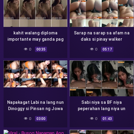
kahit walang diploma
Sarap na sarap sa afam na
importante may ganda pag
daks si pinay walker
akit sa afam
0
0
00:35
05:17
Napakagat Labi na lang nun
Sabi niya sa BF niya
Dinoggy si Pinsan ng Jowa
peperahan lang niya un
niyang AFAM
AFAM pero papatorjack din
0
0
03:00
01:43
pala