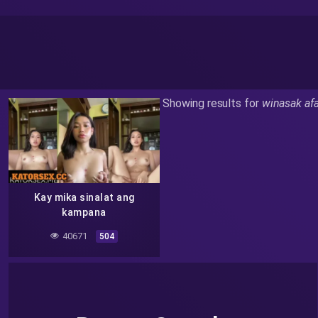
Showing results for
winasak af
Kay mika sinalat ang
kampana
40671
504