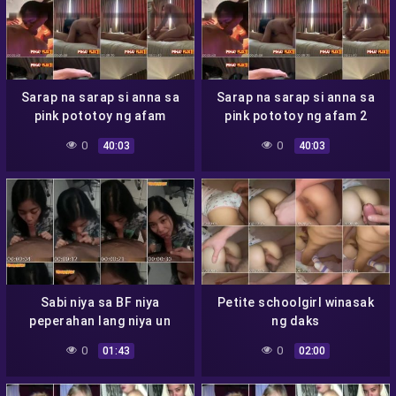
Sarap na sarap si anna sa
Sarap na sarap si anna sa
pink pototoy ng afam
pink pototoy ng afam 2
0
0
40:03
40:03
Sabi niya sa BF niya
Petite schoolgirl winasak
peperahan lang niya un
ng daks
AFAM pero papatorjack din
0
0
01:43
02:00
pala