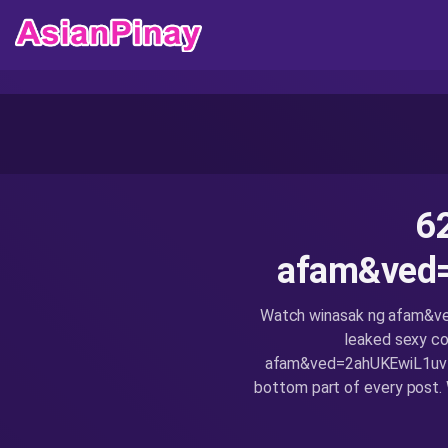
6
afam&ved
Watch winasak ng afam&ve
leaked sexy co
afam&ved=2ahUKEwiL1uvf0
bottom part of every pos