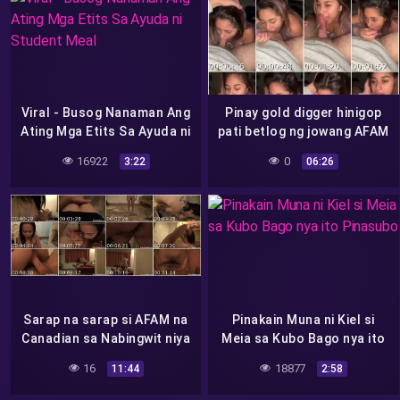
Viral - Busog Nanaman Ang
Pinay gold digger hinigop
Ating Mga Etits Sa Ayuda ni
pati betlog ng jowang AFAM
Student Meal
2
16922
0
3:22
06:26
Sarap na sarap si AFAM na
Pinakain Muna ni Kiel si
Canadian sa Nabingwit niya
Meia sa Kubo Bago nya ito
na Pinay
Pinasubo
16
18877
11:44
2:58