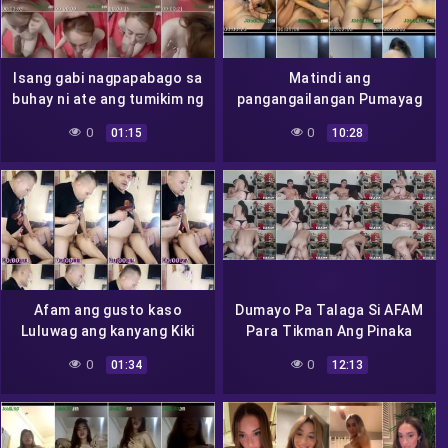
Isang gabi nagpapabago sa
Matindi ang
buhay ni ate ang tumikim ng
pangangailangan Pumayag
etits ng afam
sa one night sa afam
0
0
01:15
10:28
Afam ang gusto kaso
Dumayo Pa Talaga Si AFAM
Luluwag ang kanyang Kiki
Para Tikman Ang Pinaka
Masarap Na Alter Ng Pinas
0
0
01:34
12:13