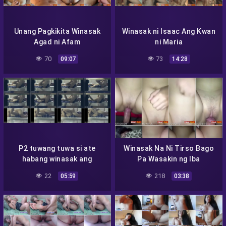
Unang Pagkikita Winasak
Winasak ni Isaac Ang Kwan
Agad ni Afam
ni Maria
70
73
09:07
14:28
P2 tuwang tuwa si ate
Winasak Na Ni Tirso Bago
habang winasak ang
Pa Wasakin ng Iba
kanyang pepe
22
218
05:59
03:38