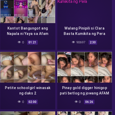
Kantot Bangungot ang
Walang Pinipili si Clara
Napala ni Yaya sa Afam
Basta Kumikita ng Pera
0
90697
01:21
2:30
Petite schoolgirl winasak
Pinay gold digger hinigop
ng daks 2
pati betlog ng jowang AFAM
0
0
02:00
06:26