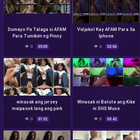
Dumayo Pa Talaga si AFAM
Vidjakol Kay AFAM Para Sa
Para Tumikim ng Pinoy
Iphone
Local Goods
0
0
05:00
02:06
winasak ang jersey
Winasak ni Batute ang Kike
maipasok lang ang pink
ni SHS Muse
pototoy sabay putok sa
0
0
01:32
05:42
loob