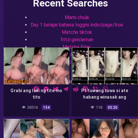
Recent Searches
Mami chula
Day 1 belajar bahasa Inggris indo/page/true
Matcha tiktok
fritzi geisleman
Matcha filter
bocil remas susu
cenlifw
Share this results:
Facebook
Messenger
Twitter
Telegram
Reddit
Skype
Viber
WhatsApp
Grabi ang laki ng tite mo
P1 tuwang tuwa si ate
tito
habang winasak ang
kanyang pepe
38516
118
154
05:20