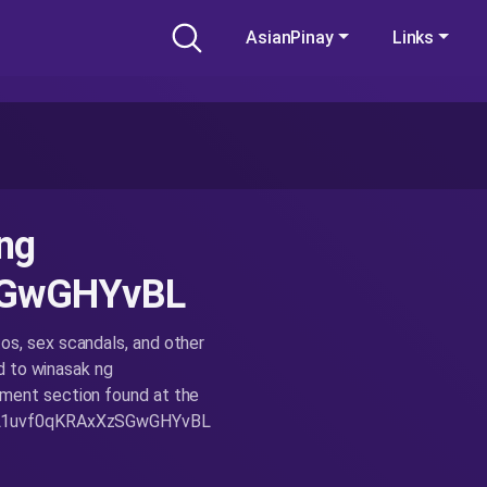
AsianPinay
Links
ng
SGwGHYvBL
, sex scandals, and other
d to winasak ng
ent section found at the
EwiL1uvf0qKRAxXzSGwGHYvBL