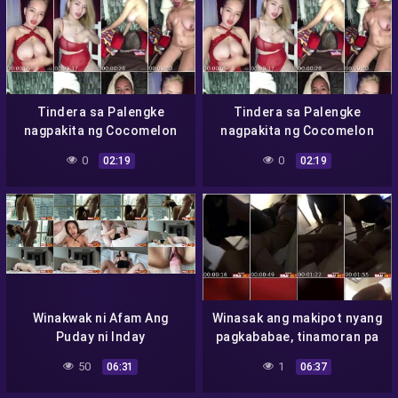
Tindera sa Palengke
Tindera sa Palengke
nagpakita ng Cocomelon
nagpakita ng Cocomelon
sa kausap na AFAM
sa kausap na AFAM
0
0
02:19
02:19
Winakwak ni Afam Ang
Winasak ang makipot nyang
Puday ni Inday
pagkababae, tinamoran pa
– Ninjakol
50
1
06:31
06:37