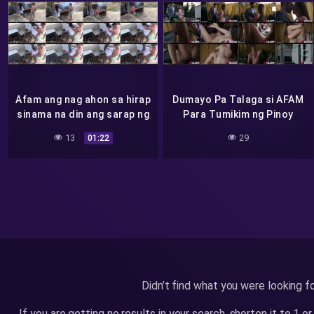
Afam ang nag ahon sa hirap
Dumayo Pa Talaga si AFAM
sinama na din ang sarap ng
Para Tumikim ng Pinoy
iyot
Local Goods
13
29
01:22
Didn’t find what you were looking f
If you are getting no results in your search, shorten it to 1 