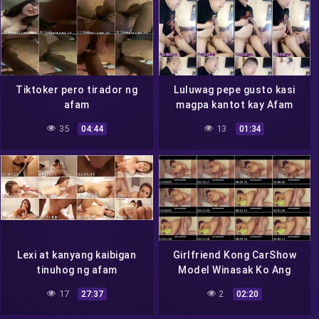
Tiktoker pero tirador ng
Luluwag pepe gusto kasi
afam
magpa kantot kay Afam
35
13
04:44
01:34
Lexi at kanyang kaibigan
Girlfriend Kong CarShow
tinuhog ng afam
Model Winasak Ko Ang
Puke
17
2
27:37
02:20