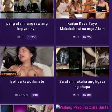
pang afam lang raw ang
Kailan Kaya Tayo
kepyas nya
Makakabawi sa mga Afam
0
0
06:27
02:25
Iyot sa kaworkmate
Sa afam nakuha ang ligaya
ng chupa
61589
0
130
02:09