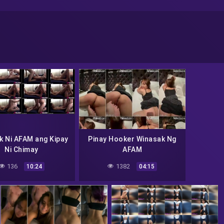
k Ni AFAM ang Kipay
Pinay Hooker Winasak Ng
Ni Chimay
AFAM
136
1382
10:24
04:15