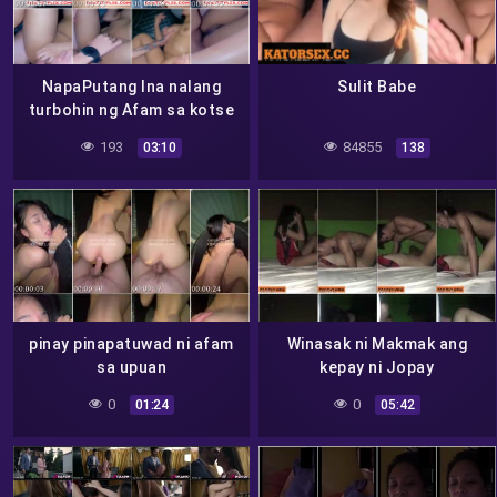
NapaPutang Ina nalang
Sulit Babe
turbohin ng Afam sa kotse
193
84855
03:10
138
pinay pinapatuwad ni afam
Winasak ni Makmak ang
sa upuan
kepay ni Jopay
0
0
01:24
05:42