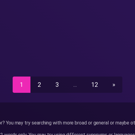
1
2
3
…
12
»
or? You may try searching with more broad or general or maybe ot
or 2 words only. You may try using different synonyms or languages