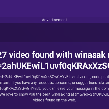
Advertisement
27 video found with winasak 
=2ahUKEwiL1uvf0qKRAxXz
d=2ahUKEwiL1uvf0qKRAxXzSGwGHYvBL viral videos, nude photos
ntent. If you have any requests, concerns, or suggestions relate
qKRAxXzSGwGHYvBL, you can leave your message in the comm
t. We love to show you the best winasak ng afam&ved=2ahUK
videos found on the web.