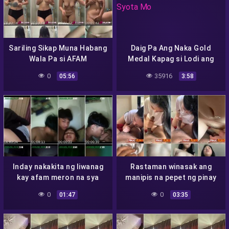
Sariling Sikap Muna Habang
Daig Pa Ang Naka Gold
Wala Pa si AFAM
Medal Kapag si Lodi ang
Syota Mo
0
35916
05:56
3:58
Inday nakakita ng liwanag
Rastaman winasak ang
kay afam meron na sya
manipis na pepet ng pinay
pang sustento sa
0
0
01:47
03:35
magulang