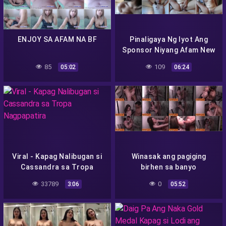
ENJOY SA AFAM NA BF
Pinaligaya Ng Iyot Ang
Sponsor Niyang Afam New
1
85
109
05:02
06:24
Viral - Kapag Nalibugan si
Winasak ang pagiging
Cassandra sa Tropa
birhen sa banyo
Nagpapatira
33789
0
3:06
05:52