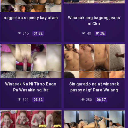
nagpatira si pinay kay afam
Winasak ang bagong jeans
ni Chix
315
40
01:32
01:32
Winasak Na Ni Tirso Bago
Sinigurado na at winasak
Pa Wasakin ng Iba
pussy ni gf Para Walang
Kawala
321
286
03:32
06:37