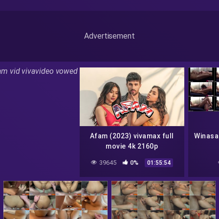
Advertisement
am vid vivavideo vowed
Afam (2023) vivamax full
Winasa
movie 4k 2160p
39645
0%
01:55:54